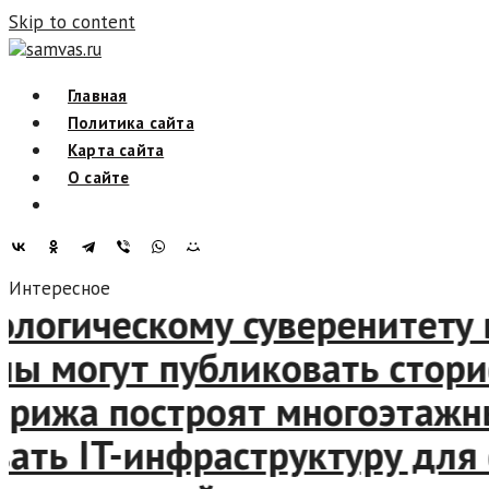
Skip to content
samvas.ru
Главная
Политика сайта
Карта сайта
О сайте
Интересное
логическому суверенитету в
могут публиковать сторис, 
ижа построят многоэтажные
ь IT-инфраструктуру для ст