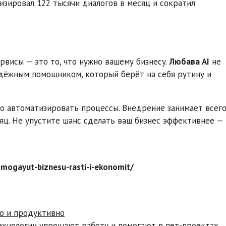
изировал 122 тысячи диалогов в месяц и сократил
ервисы — это то, что нужно вашему бизнесу.
Любава AI
не
адёжным помощником, который берёт на себя рутину и
о автоматизировать процессы. Внедрение занимает всег
сяц. Не упустите шанс сделать ваш бизнес эффективнее —
pomogayut-biznesu-rasti-i-ekonomit/
но и продуктивно
 технологии упрощают работу и помогают в пет-проектах