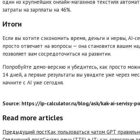
один из крупнейших онлайн-магазинов текстиля автомат
затраты на зарплаты на 46%.
Итоги
Если вы хотите сэкономить время, деньги и нервы, AI-с
просто отвечает на вопросы — она становится вашим н
позволяет вам сосредоточиться на развитии.
Попробуйте демо-версию и убедитесь, как просто можн
14 дней, а первые результаты вы увидите уже через ме
начните с AI уже сегодня.
Source: https://ip-calculator.ru/blog/ask/kak-ai-servisy-
Read more articles
Предыдущий пост
Как пользоваться чатом GPT правиль
Следующий пост
Синтез речи (TTS) в IT: как голосовые