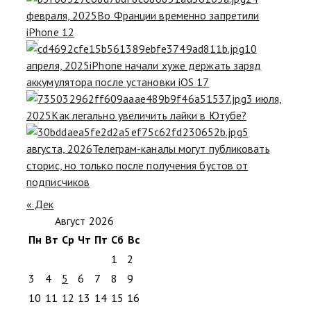
февраля, 2025
Во Франции временно запретили
iPhone 12
10
апреля, 2025
iPhone начали хуже держать заряд
аккумулятора после установки iOS 17
3 июля,
2025
Как легально увеличить лайки в Ютубе?
5
августа, 2026
Телеграм-каналы могут публиковать
сторис, но только после получения бустов от
подписчиков
« Дек
Август 2026
Пн
Вт
Ср
Чт
Пт
Сб
Вс
1
2
3
4
5
6
7
8
9
10
11
12
13
14
15
16