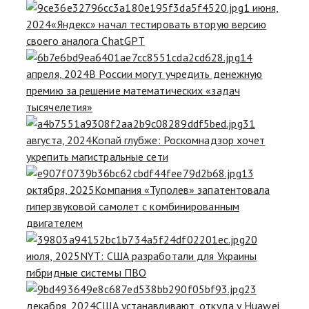
1 июня,
2024
«Яндекс» начал тестировать вторую версию
своего аналога ChatGPT
14
апреля, 2024
В России могут учредить денежную
премию за решение математических «задач
тысячелетия»
31
августа, 2024
Копай глубже: Роскомнадзор хочет
укрепить магистральные сети
13
октября, 2025
Компания «Туполев» запатентовала
гиперзвуковой самолет с комбинированным
двигателем
20
июля, 2025
NYT: США разработали для Украины
гибридные системы ПВО
23
декабря, 2024
США устанавливают, откуда у Huawei