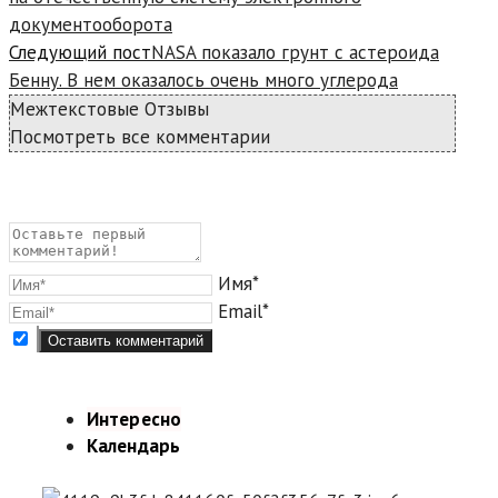
документооборота
Следующий пост
NASA показало грунт с астероида
Бенну. В нем оказалось очень много углерода
Межтекстовые Отзывы
Посмотреть все комментарии
Имя*
Email*
Интересно
Календарь