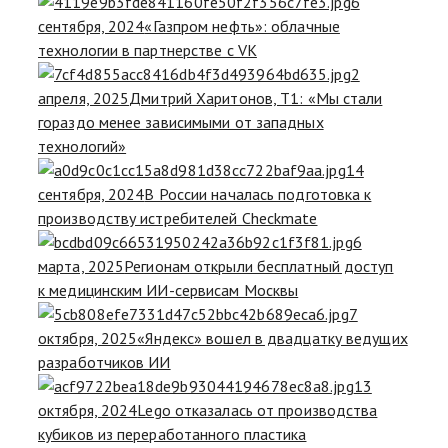
6
сентября, 2024
«Газпром нефть»: облачные
технологии в партнерстве с VK
2
апреля, 2025
Дмитрий Харитонов, Т1: «Мы стали
гораздо менее зависимыми от западных
технологий»
14
сентября, 2024
В России началась подготовка к
производству истребителей Checkmate
6
марта, 2025
Регионам открыли бесплатный доступ
к медицинским ИИ-сервисам Москвы
7
октября, 2025
«Яндекс» вошел в двадцатку ведущих
разработчиков ИИ
13
октября, 2024
Lego отказалась от производства
кубиков из переработанного пластика