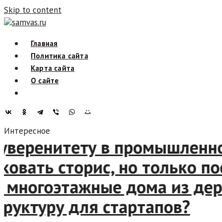
Skip to content
samvas.ru
Главная
Политика сайта
Карта сайта
О сайте
Интересное
ому суверенитету в промыш
убликовать сторис, но толь
троят многоэтажные дома и
раструктуру для стартапов