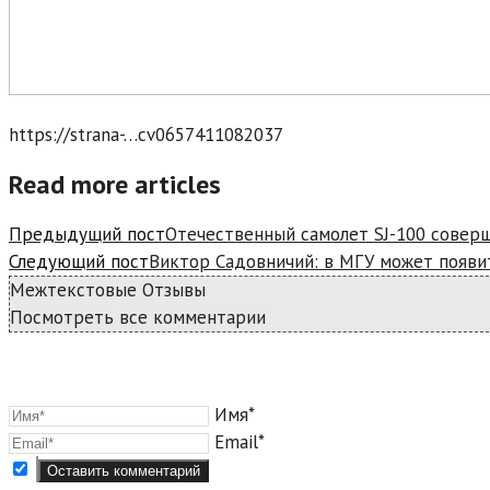
https://strana-…cv0657411082037
Read more articles
Предыдущий пост
Отечественный самолет SJ-100 совер
Следующий пост
Виктор Садовничий: в МГУ может появ
Межтекстовые Отзывы
Посмотреть все комментарии
Имя*
Email*