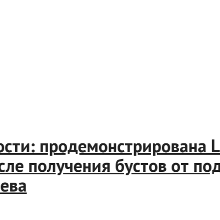
ленности: продемонстрирова
ко после получения бустов 
з дерева
?