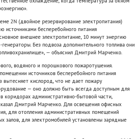
стественное охлаждение, когда температура за окном
роэнергию».
еме 2N (двойное резервирование электропитания)
ью источниками бесперебойного питания
основное внешнее электропитание, 10 минут энергию
ь-генераторы. Без подвоза дополнительного топлива они
топливохранилище», — объяснил Дмитрий Марченко.
вого, водяного и порошкового пожаротушения.
в помещении источников бесперебойного питания
з вытесняет кислород, что не дает пожару
борудование — оно должно быть всегда доступным для
в коридорах административно-бытовой части,
сказал Дмитрий Марченко. Для освещения офисных
ния, для отопления административных помещений
х залов, для электромобилей установлены зарядные