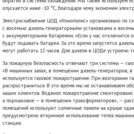
обратно в системы охлаждения. Мы также используем е
опускается ниже -10 °C, благодаря чему экономим элект
Электроснабжение ЦОД «Иннополис» организовано по сх
с восемью дизель-генераторными установками и восем
с аккумуляторными батареями. «Если у нас отключится 
будут подавать батареи. За это время запустятся дизел
могут работать 12 часов. Для дизеля в ЦОДе устроено 
За пожарную безопасность отвечают три системы — газо
«В машинных залах, в помещении дизель-генераторов, 
используется газовое пожаротушение. При возгорании га
распространиться. В это время мы не останавливаем о
наших клиентов. Водяное пожаротушение смонтировано 
а порошковое — в помещении трансформаторов», — рас
помещений используют солнечные панели на крыше зда
предусмотрено вторичное использование тепла машинны
станции.